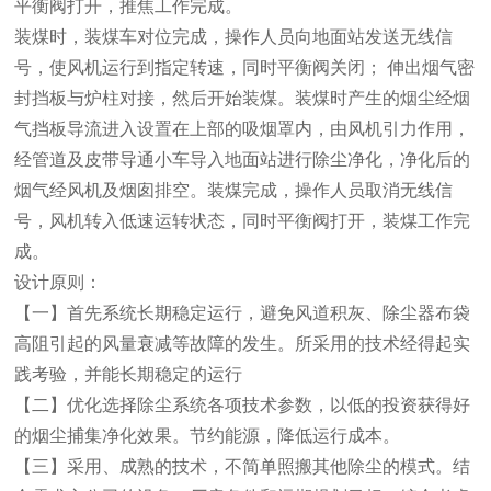
平衡阀打开，推焦工作完成。
装煤时，装煤车对位完成，操作人员向地面站发送无线信
号，使风机运行到指定转速，同时平衡阀关闭； 伸出烟气密
封挡板与炉柱对接，然后开始装煤。装煤时产生的烟尘经烟
气挡板导流进入设置在上部的吸烟罩内，由风机引力作用，
经管道及皮带导通小车导入地面站进行除尘净化，净化后的
烟气经风机及烟囱排空。装煤完成，操作人员取消无线信
号，风机转入低速运转状态，同时平衡阀打开，装煤工作完
成。
设计原则：
【一】首先系统长期稳定运行，避免风道积灰、除尘器布袋
高阻引起的风量衰减等故障的发生。所采用的技术经得起实
践考验，并能长期稳定的运行
【二】优化选择除尘系统各项技术参数，以低的投资获得好
的烟尘捕集净化效果。节约能源，降低运行成本。
【三】采用、成熟的技术，不简单照搬其他除尘的模式。结